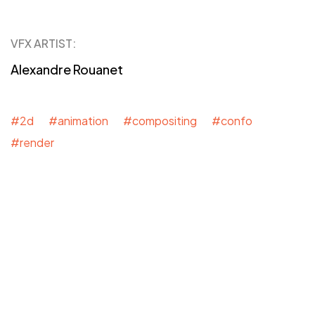
VFX ARTIST:
Alexandre Rouanet
#2d #animation #compositing #confo
#render