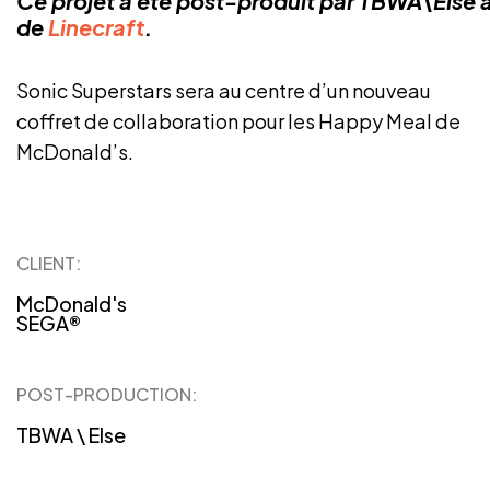
Ce projet à été post-produit par TBWA\Else a
de
Linecraft
.
Sonic Superstars sera au centre d’un nouveau
coffret de collaboration pour les Happy Meal de
McDonald’s.
CLIENT:
McDonald's
SEGA®
POST-PRODUCTION:
TBWA \ Else