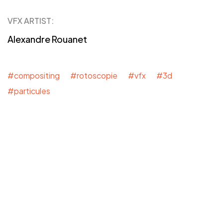
VFX ARTIST:
Alexandre Rouanet
#compositing
#rotoscopie
#vfx #3d
#particules