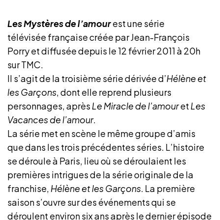
Group avec la participation
Les Mystères de l’amour
est une série
de
Linecraft
télévisée française créée par Jean-François
Porry et diffusée depuis le
12 février 2011
à 20h
sur TMC.
Il s’agit de la troisième série dérivée d’
Hélène et
les Garçons
, dont elle reprend plusieurs
personnages, après
Le Miracle de l’amour
et
Les
Vacances de l’amour
.
La série met en scène le même groupe d’amis
que dans les trois précédentes séries. L’histoire
se déroule à Paris, lieu où se déroulaient les
premières intrigues de la série originale de la
franchise,
Hélène et les Garçons
. La première
saison s’ouvre sur des événements qui se
déroulent environ six ans après le dernier épisode